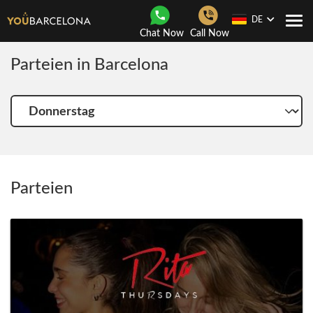
DE
Togg
Chat Now
Call Now
navi
Parteien in Barcelona
Wähle
einen
anderen
tag
Parteien