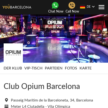
DE
Togg
Chat Now
Call Now
navi
DER KLUB
VIP-TISCH
PARTEIEN
FOTOS
KARTE
Club Opium Barcelona
Passeig Marítim de la Barceloneta, 34, Barcelona
Meter L4 Ciutadella - Vila Olímpica