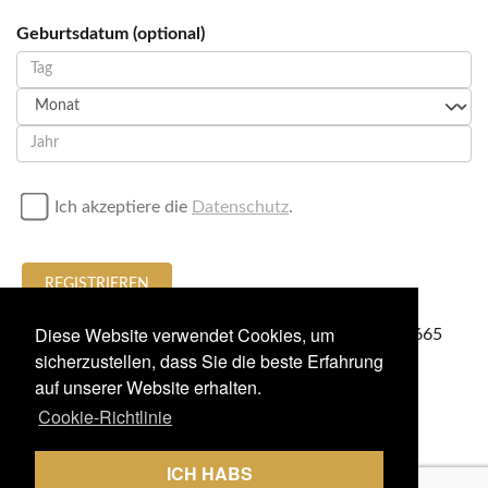
Geburtsdatum (optional)
Ich akzeptiere die
Datenschutz
.
REGISTRIEREN
Diese Website verwendet Cookies, um
oder Anruf / sendet eine WhatsApp
+34674636665
sicherzustellen, dass Sie die beste Erfahrung
auf unserer Website erhalten.
Cookie-Richtlinie
ICH HABS