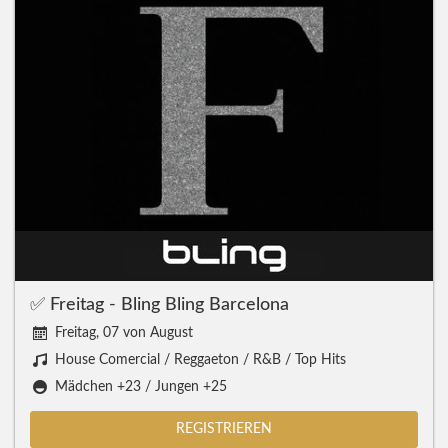
✅ Freitag - Bling Bling Barcelona
Freitag, 07 von August
House Comercial / Reggaeton / R&B / Top Hits
Mädchen +23 / Jungen +25
REGISTRIEREN