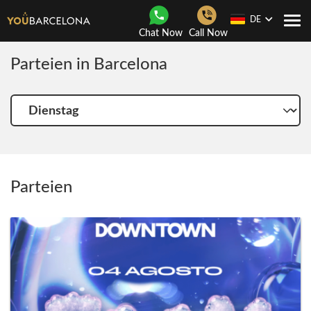
DE
Togg
Chat Now
Call Now
navi
Parteien in Barcelona
Wähle
einen
anderen
tag
Parteien