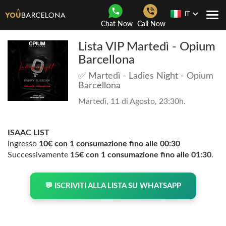
IT
Togg
Chat Now
Call Now
navi
Lista VIP Martedì - Opium
Barcellona
✅ Martedì - Ladies Night - Opium
Barcellona
Martedì, 11 di Agosto, 23:30h.
ISAAC LIST
Ingresso
10€ con 1 consumazione fino alle 00:30
Successivamente
15€ con 1 consumazione fino alle 01:30
.
💬 ISCRIVITI ALLA LISTA SU WHATSAPP