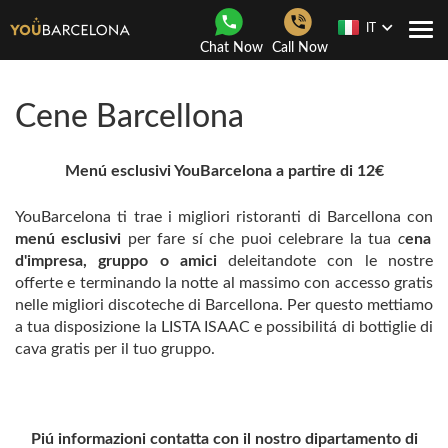
IT
Togg
Chat Now
Call Now
navi
Cene Barcellona
Menú esclusivi YouBarcelona a partire di 12€
YouBarcelona ti trae i migliori ristoranti di Barcellona con
menú esclusivi
per fare sí che puoi celebrare la tua
c
ena
d'impresa, gruppo o amici
deleitandote con le nostre
offerte e terminando la notte al massimo con accesso gratis
nelle migliori discoteche di Barcellona. Per questo mettiamo
a tua disposizione la LISTA ISAAC e possibilitá di bottiglie di
cava gratis per il tuo gruppo.
Piú informazioni contatta con il nostro dipartamento di