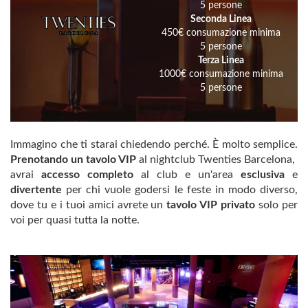
5 persone
Seconda Linea
450€ consumazione minima
5 persone
Terza Linea
1000€ consumazione minima
5 persone
Immagino che ti starai chiedendo perché. È molto semplice.
Prenotando un tavolo VIP
al nightclub Twenties Barcelona, ​​
avrai
accesso completo
al club e un'area
esclusiva
e
divertente
per chi vuole godersi le feste in modo diverso,
dove tu e i tuoi amici avrete un
tavolo VIP privato
solo per
voi per quasi tutta la notte.