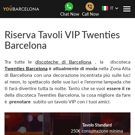
IT
Togg
Chat Now
Call Now
navi
Riserva Tavoli VIP Twenties
Barcelona
Tra tutte le
discoteche di Barcellona
, ​​la discoteca
Twenties Barcelona
è attualmente di
moda
nella Zona Alta
di Barcellona con una decorazione incentrata più sulle luci
al neon, lo spettacolo delle sue luci e l'enorme lampada che
ti farà divertire tutta la notte. Tanto che se vuoi
essere il re
della discoteca Twenties Barcelona, ​​la cosa migliore da fare
è
prenotare
subito un tavolo VIP con i tuoi amici.
Tavolo Standard
250€ consumazione minima