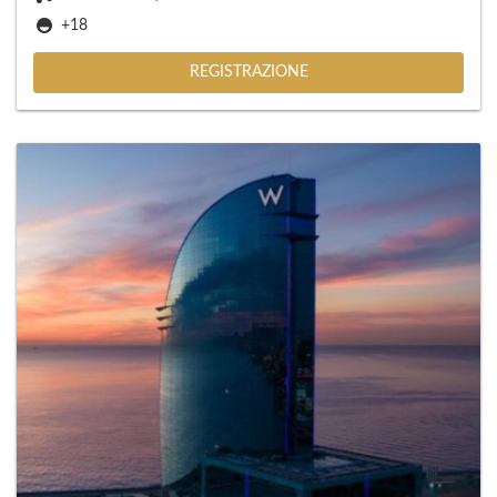
+18
REGISTRAZIONE