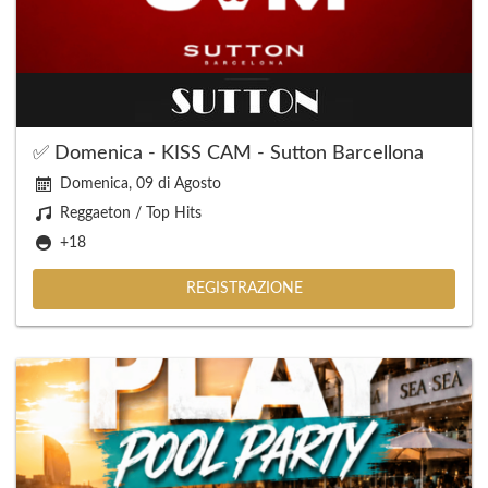
✅ Domenica - KISS CAM - Sutton Barcellona
Domenica, 09 di Agosto
Reggaeton / Top Hits
+18
REGISTRAZIONE