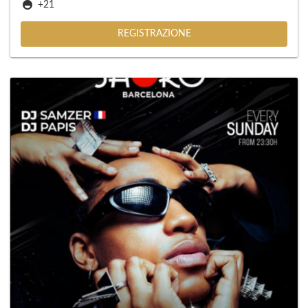
+21
REGISTRAZIONE