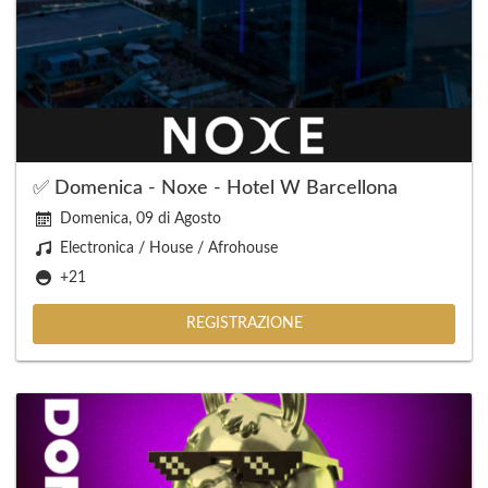
✅ Domenica - Noxe - Hotel W Barcellona
Domenica, 09 di Agosto
Electronica / House / Afrohouse
+21
REGISTRAZIONE