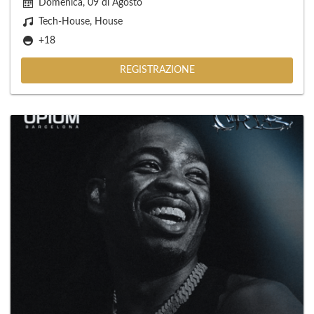
Domenica, 09 di Agosto
Tech-House, House
+18
REGISTRAZIONE