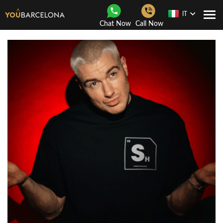
IT
Togg
Chat Now
Call Now
navi