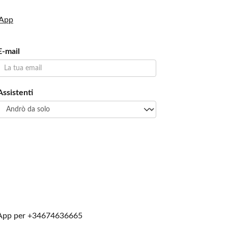
sApp
E-mail
Assistenti
App per
+34674636665