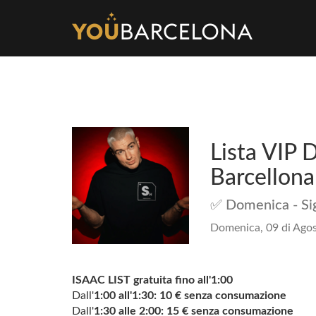
Lista VIP 
Barcellona
✅ Domenica - Sig
Domenica, 09 di Agos
ISAAC LIST
gratuita fino all'1:00
Dall'
1:00 all'1:30:
10 € senza consumazione
Dall'
1:30 alle 2:00:
15 € senza consumazione