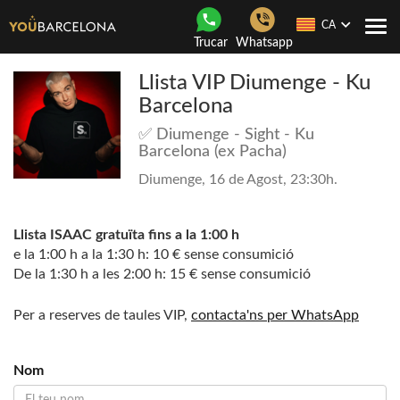
CA
Con
Trucar
Whatsapp
nave
Llista VIP Diumenge - Ku
Barcelona
✅ Diumenge - Sight - Ku
Barcelona (ex Pacha)
Diumenge, 16 de Agost, 23:30h.
Llista ISAAC gratuïta fins a la 1:00 h
e la 1:00 h a la 1:30 h: 10 € sense consumició
De la 1:30 h a les 2:00 h: 15 € sense consumició
Per a reserves de taules VIP,
contacta'ns per WhatsApp
Nom