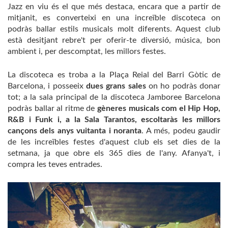
Jazz en viu és el que més destaca, encara que a partir de
mitjanit, es converteixi en una increïble discoteca on
podràs ballar estils musicals molt diferents. Aquest club
està desitjant rebre't per oferir-te diversió, música, bon
ambient i, per descomptat, les millors festes.
La discoteca es troba a la Plaça Reial del Barri Gòtic de
Barcelona, ​​i posseeix
dues grans sales
on ho podràs donar
tot; a la sala principal de la discoteca Jamboree Barcelona
podràs ballar al ritme de
gèneres musicals com el Hip Hop,
R&B i Funk i, a la Sala Tarantos, escoltaràs les millors
cançons dels anys vuitanta i noranta
. A més, podeu gaudir
de les increïbles festes d'aquest club els set dies de la
setmana, ja que obre els 365 dies de l'any. Afanya't, i
compra les teves entrades.