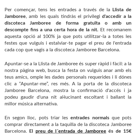
Per començar, tens les entrades a través de la
Llista de
Jamboree
, amb les quals tindràs el privilegi
d'accedir a la
discoteca Jamboree de forma gratuïta o amb un
descompte fins a una certa hora de la nit.
Et recomanem
aquesta opció al 100% ja que pots utilitzar-la a totes les
festes que vulguis i estalviar-te pagar el preu de l'entrada
cada cop que vagis a la discoteca Jamboree Barcelona.
Apuntar-se a la Llista de Jamboree és super ràpid i fàcil: a la
nostra pàgina web, busca la festa on vulguis anar amb els
teus amics, omple les dades personals requerides i li dónes
clic a “Apuntar-me”, res més. A la porta de la discoteca
Jamboree Barcelona, ​​mostra la confirmació d'accés i ja
podeu gaudir d'una nit al·lucinant escoltant i ballant la
millor música alternativa.
En segon lloc, pots triar les
entrades normals
que pots
comprar directament a la taquilla de la discoteca Jamboree
Barcelona.
El
preu de l´entrada de Jamboree
és de 15€