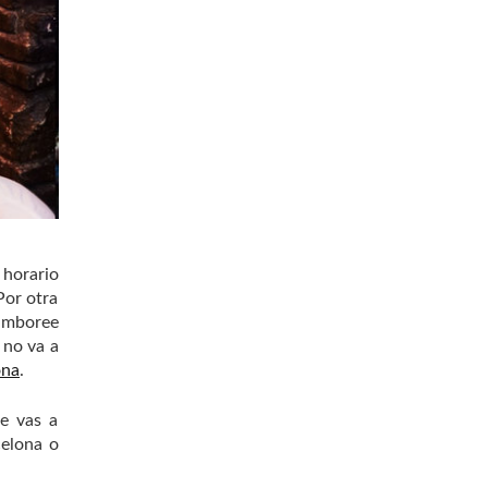
 horario
Por otra
Jamboree
 no va a
ona
.
te vas a
celona o