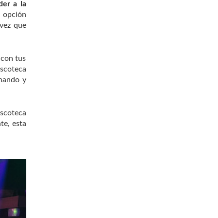
der a la
a opción
 vez que
 con tus
iscoteca
chando y
iscoteca
te, esta