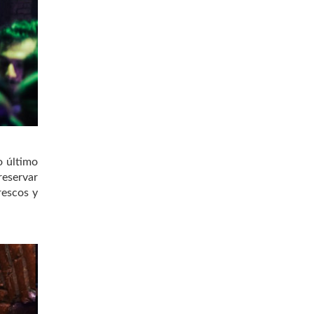
o último
reservar
rescos y