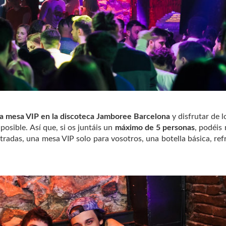
na mesa VIP en la discoteca Jamboree Barcelona
y disfrutar de l
osible. Así que, si os juntáis un
máximo de 5 personas
, podéis 
tradas, una mesa VIP solo para vosotros, una botella básica, ref