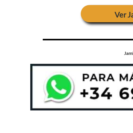
Ver
J
Jam