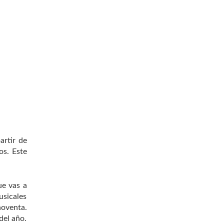
artir de
os. Este
ue vas a
usicales
noventa.
del año.