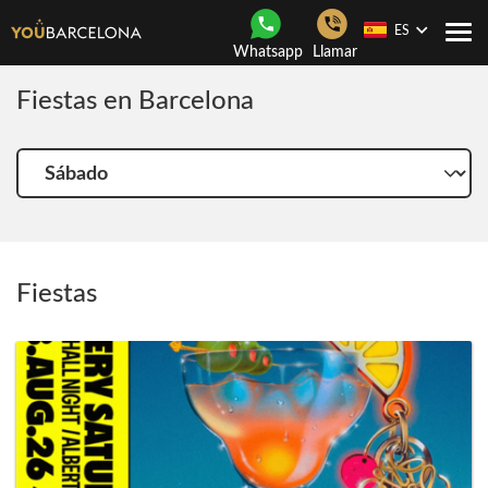
ES
Togg
Whatsapp
Llamar
navi
Fiestas en Barcelona
Elige
otro
día
Fiestas