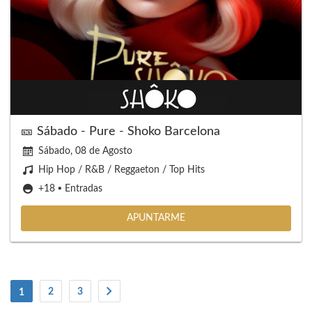
🎫 Sábado - Pure - Shoko Barcelona
Sábado, 08 de Agosto
Hip Hop / R&B / Reggaeton / Top Hits
+18 ▪️ Entradas
APUNTARME
(current)
2
3
1