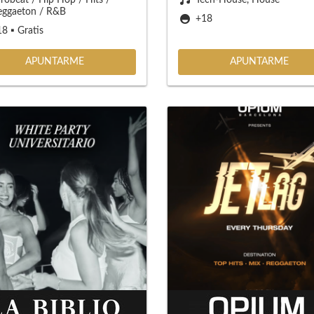
eggaeton / R&B
+18
8 ▪️ Gratis
APUNTARME
APUNTARME