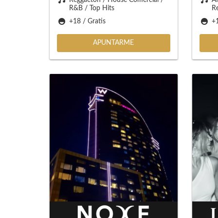
R&B / Top Hits
R
+18 / Gratis
+1
APUNTARME