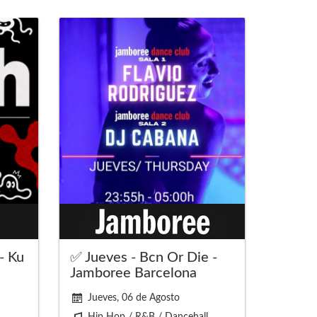
- Ku
✅ Jueves - Bcn Or Die -
Jamboree Barcelona
Jueves, 06 de Agosto
Hip Hop / R&B / Dancehall