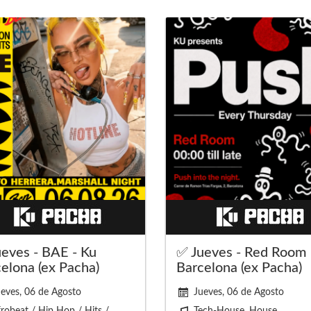
eves - BAE - Ku
✅ Jueves - Red Room 
elona (ex Pacha)
Barcelona (ex Pacha)
eves, 06 de Agosto
Jueves, 06 de Agosto
robeat / Hip Hop / Hits /
Tech-House, House