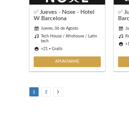
✅ Jueves - Noxe - Hotel
✅ Ju
W Barcelona
Bar
Jueves, 06 de Agosto
Ju
Tech House / Afrohouse / Latin
R
tech
+1
+21 ▪️ Gratis
APUNTARME
(current)
2
1