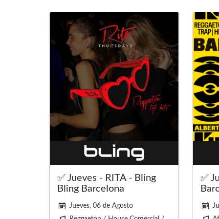
✅ Jueves - RITA - Bling
✅ Ju
Bling Barcelona
Barc
Jueves, 06 de Agosto
Ju
Reggaeton / House Comercial /
Af