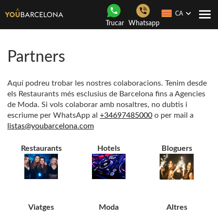
CA
Con
Trucar
Whatsapp
nave
Partners
Aquí podreu trobar les nostres colaboracions. Tenim desde
els Restaurants més esclusius de Barcelona fins a Agencies
de Moda. Si vols colaborar amb nosaltres, no dubtis i
escriume per WhatsApp al
+34697485000
o per mail a
listas@youbarcelona.com
Restaurants
Hotels
Bloguers
Viatges
Moda
Altres