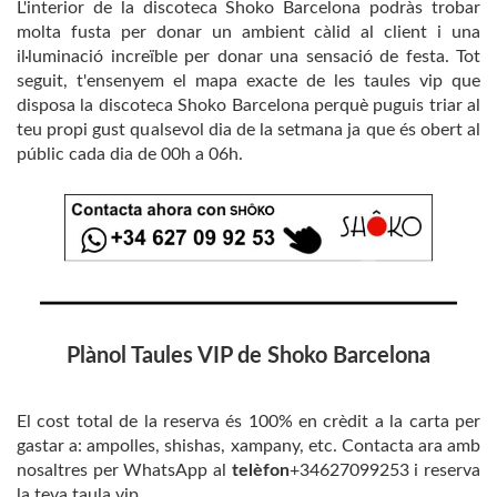
L'interior de la discoteca Shoko Barcelona podràs trobar
molta fusta per donar un ambient càlid al client i una
il·luminació increïble per donar una sensació de festa. Tot
seguit, t'ensenyem el mapa exacte de les taules vip que
disposa la discoteca Shoko Barcelona perquè puguis triar al
teu propi gust qualsevol dia de la setmana ja que és obert al
públic cada dia de 00h a 06h.
Plànol Taules VIP de Shoko Barcelona
El cost total de la reserva és 100% en crèdit a la carta per
gastar a: ampolles, shishas, xampany, etc. Contacta ara amb
nosaltres per WhatsApp al
telèfon
+34627099253 i reserva
la teva taula vip.