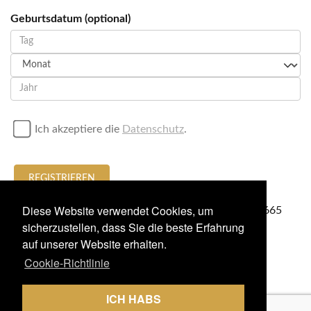
Geburtsdatum (optional)
Ich akzeptiere die
Datenschutz
.
REGISTRIEREN
Diese Website verwendet Cookies, um
oder Anruf / sendet eine WhatsApp
+34674636665
sicherzustellen, dass Sie die beste Erfahrung
auf unserer Website erhalten.
Cookie-Richtlinie
ICH HABS