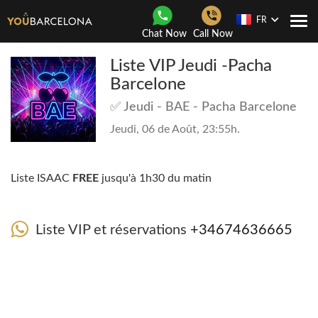
FR
Navi
Chat Now
Call Now
Togg
Liste VIP Jeudi -Pacha
Barcelone
✅ Jeudi - BAE - Pacha Barcelone
Jeudi, 06 de Août, 23:55h.
Liste ISAAC
FREE
jusqu'à 1h30 du matin
Liste VIP et réservations
+34674636665