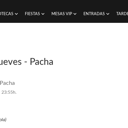
OTECAS
FIESTAS
MESAS VIP
ENTRADAS
TARD
Jueves - Pacha
 Pacha
, 23:55h.
ola)