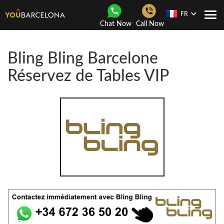
FR
Navi
Chat Now
Call Now
Togg
Bling Bling Barcelone
Réservez de Tables VIP