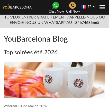
FR
Navi
Chat Now
Call Now
Togg
TU VEUX ENTRER GRATUITEMENT ? APPELLE-NOUS OU
ENVOIE-NOUS UN WHATSAPP AU
+34674636665
YouBarcelona Blog
Top soirées été 2026
Vendredi, 01 de Mai de 2026