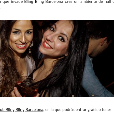
ón que invade
Bling Bling
Barcelona crea un ambiente de hall d
.
lub Bling Bling Barcelona
, en la que podrás entrar gratis o tener