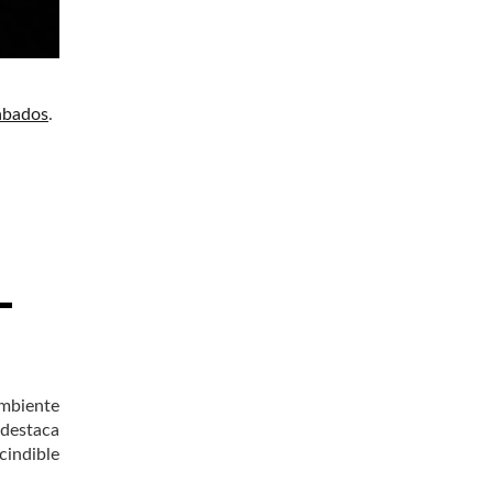
ábados
.
mbiente
 destaca
cindible