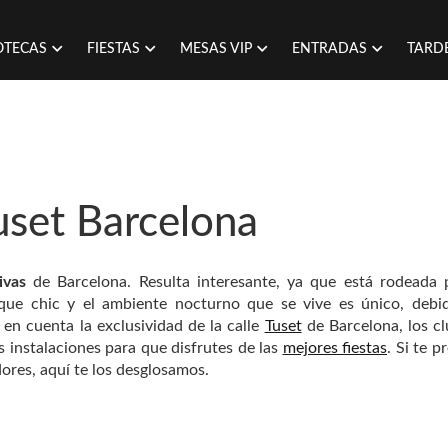
OTECAS
FIESTAS
MESAS VIP
ENTRADAS
TARD
uset Barcelona
ivas
de Barcelona. Resulta interesante, ya que está rodeada 
que chic y el ambiente nocturno que se vive es único, debi
 en cuenta la exclusividad de la calle
Tuset
de Barcelona, los c
s instalaciones para que disfrutes de las
mejores fiestas
. Si te p
dores, aquí te los desglosamos.