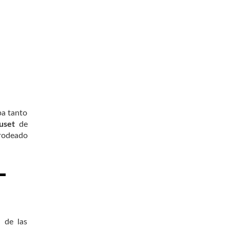
pa tanto
uset
de
rodeado
o de las