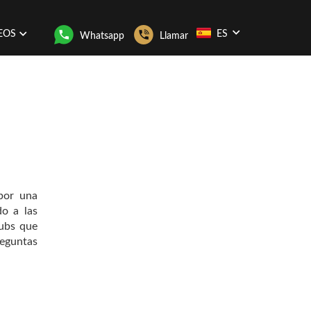
EOS
ES
Whatsapp
Llamar
por una
do a las
lubs que
reguntas