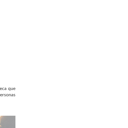
teca que
personas