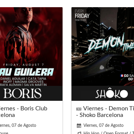
ernes - Boris Club
🎫 Viernes - Demon T
celona
- Shoko Barcelona
ernes, 07 de Agosto
Viernes, 07 de Agosto
ouse
Hip Hop / Open Format / 