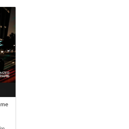
ime
Top