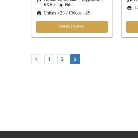
R&B / Top Hits
+
Chicas +23 / Chicos +25
APUNTARME
1
2
(current)
3