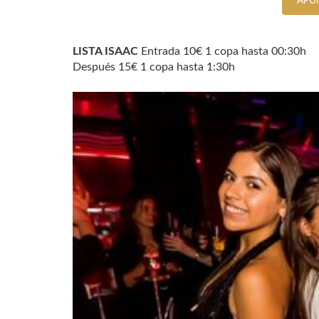
APU
LISTA ISAAC
Entrada 10€ 1 copa hasta 00:30h
Después 15€ 1 copa hasta 1:30h