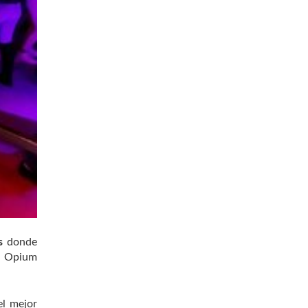
s
donde
a Opium
el mejor