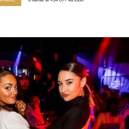
o llamar al
+34 697 485000
NTARME