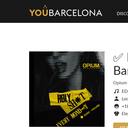
DISC
✅ 
Ba
Opium 
ED
Loc
+1
El