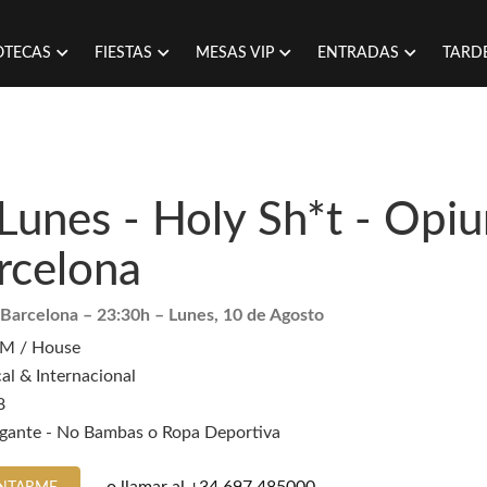
OTECAS
FIESTAS
MESAS VIP
ENTRADAS
TARD
Lunes - Holy Sh*t - Opi
rcelona
Barcelona
– 23:30h –
Lunes, 10 de Agosto
M / House
al & Internacional
8
egante - No Bambas o Ropa Deportiva