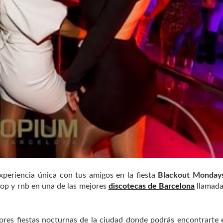
xperiencia única con tus amigos en la fiesta
Blackout Monday
hop y rnb en una de las mejores
discotecas de Barcelona
llamad
ores fiestas nocturnas de la ciudad donde podrás encontrarte 