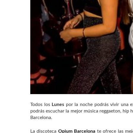
Todos los
Lunes
por la noche podrás vivir una e
podrás escuchar la mejor música reggaeton, hip 
Barcelona.
La discoteca
Opium Barcelona
te ofrece las mej