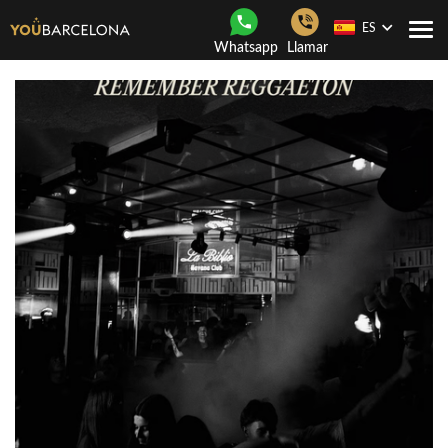
ES
Togg
Whatsapp
Llamar
navi