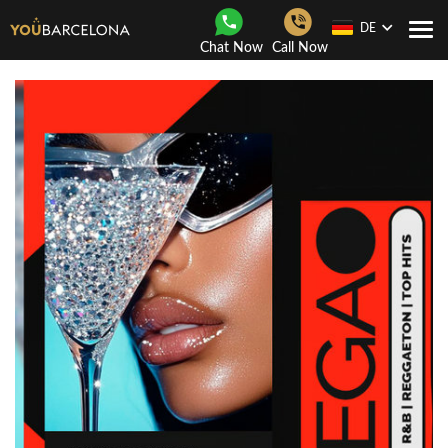
DE
Togg
Chat Now
Call Now
navi