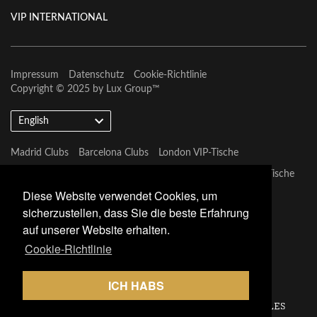
VIP INTERNATIONAL
Impressum
Datenschutz
Cookie-Richtlinie
Copyright © 2025 by
Lux Group
™
English
Madrid Clubs
Barcelona Clubs
London VIP-Tische
Barcelona VIP-Tische
Marbella VIP-Tische
Las Vegas VIP-Tische
Diese Website verwendet Cookies, um
Miami Vip Clubs
sicherzustellen, dass Sie die beste Erfahrung
auf unserer Website erhalten.
Cookie-Richtlinie
ICH HABS