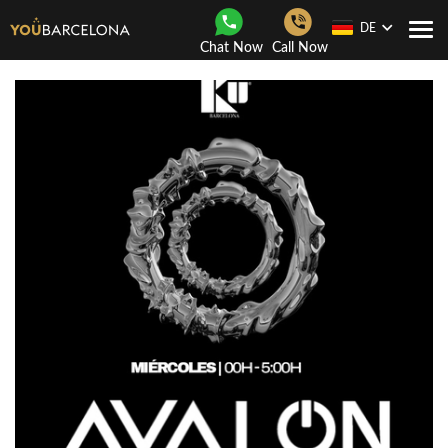
DE
Togg
Chat Now
Call Now
navi