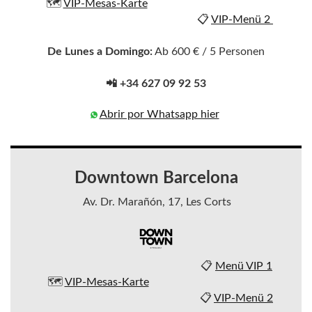
🗺️
VIP-Mesas-Karte
📋
VIP-Menü 2
De Lunes a Domingo:
Ab 600 € / 5 Personen
📲 +34 627 09 92 53
Abrir por Whatsapp hier
Downtown Barcelona
Av. Dr. Marañón, 17, Les Corts
📋
Menü VIP 1
🗺️
VIP-Mesas-Karte
📋
VIP-Menü 2