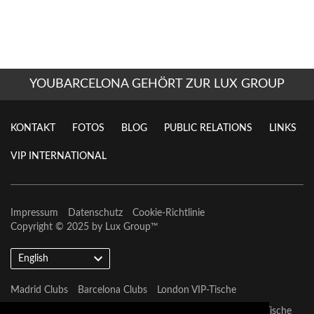
YOUBARCELONA GEHÖRT ZUR LUX GROUP
KONTAKT
FOTOS
BLOG
PUBLIC RELATIONS
LINKS
VIP INTERNATIONAL
Impressum
Datenschutz
Cookie-Richtlinie
Copyright © 2025 by
Lux Group
™
English
Madrid Clubs
Barcelona Clubs
London VIP-Tische
Barcelona VIP-Tische
Marbella VIP-Tische
Las Vegas VIP-Tische