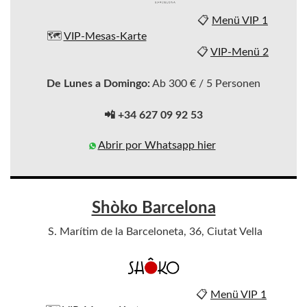
📋
Menü VIP 1
🗺️
VIP-Mesas-Karte
📋
VIP-Menü 2
De Lunes a Domingo:
Ab 300 € / 5 Personen
📲 +34 627 09 92 53
Abrir por Whatsapp hier
Shòko Barcelona
S. Marítim de la Barceloneta, 36, Ciutat Vella
📋
Menü VIP 1