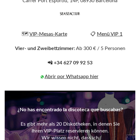
Carrer Port Esportiu, 14P, 08930 Barcelona
🗺️
VIP-Mesas-Karte
📋
Menü VIP 1
Vier- und Zweibettzimmer:
Ab 300 € / 5 Personen
📲 +34 627 09 92 53
Abrir por Whatsapp hier
¿No has encontrado la discoteca que buscabas?
Es gibt mehr als 20 Diskotheken, in denen Sie
Ihren VIP-Platz reservieren können.
Wir wissen nicht, dass ich