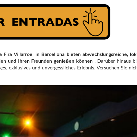
a Fira Villarroel in Barcellona bieten abwechslungsreiche, lo
unden und Ihren Freunden genießen können
. Darüber hinaus bi
ges, exklusives und unvergessliches Erlebnis. Versuchen Sie nic