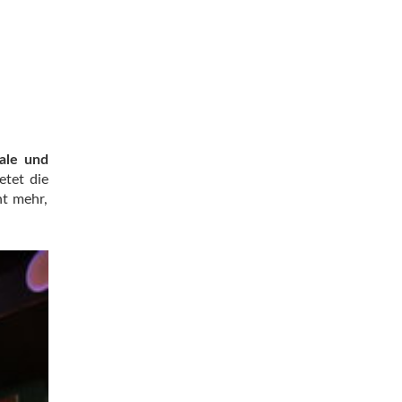
kale und
etet die
ht mehr,