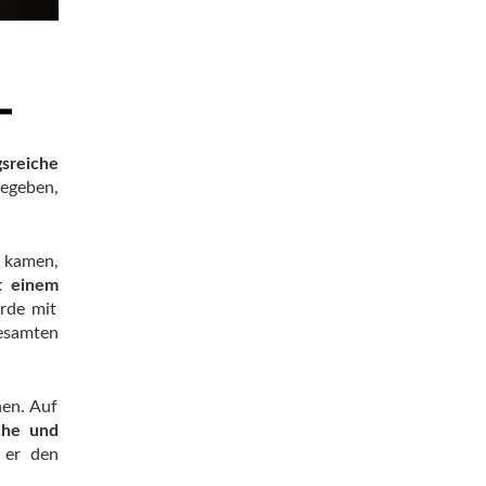
sreiche
begeben,
e kamen,
it einem
urde mit
gesamten
nen. Auf
sche und
 er den