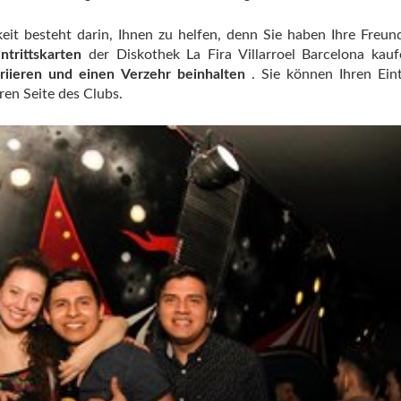
eit besteht darin, Ihnen zu helfen, denn Sie haben Ihre Freun
ntrittskarten
der Diskothek La Fira Villarroel Barcelona kau
riieren und einen Verzehr beinhalten
. Sie können Ihren Eint
ren Seite des Clubs.