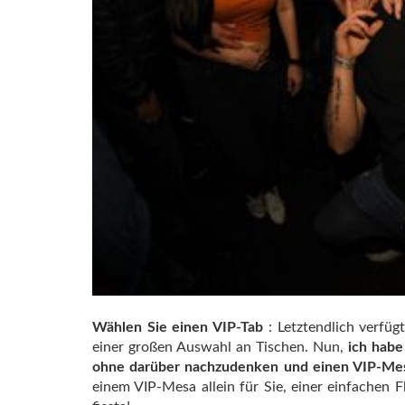
Wählen Sie einen VIP-Tab
: Letztendlich verfüg
einer großen Auswahl an Tischen. Nun,
ich habe
ohne darüber nachzudenken und einen VIP-Mesa 
einem VIP-Mesa allein für Sie, einer einfachen F