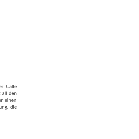
er Calle
 all den
er einen
ung, die