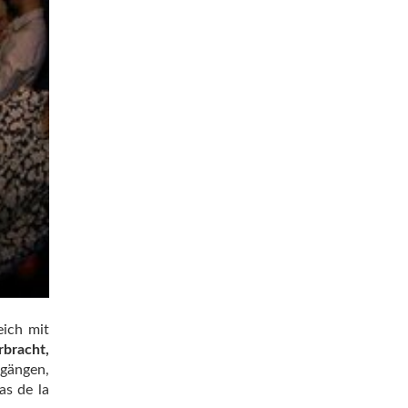
eich mit
rbracht,
gängen,
as de la