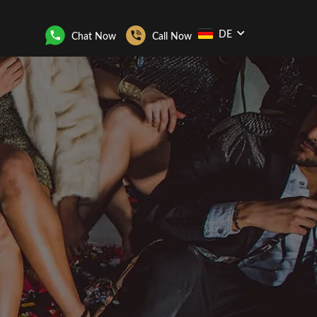
DE
Chat Now
Call Now