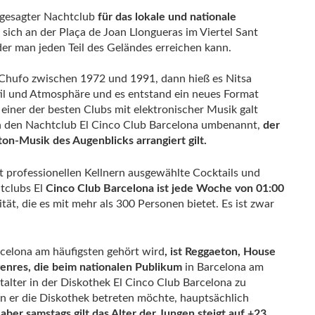
ngesagter Nachtclub
für das lokale und nationale
sich an der Plaça de Joan Llongueras im Viertel Sant
der man jeden Teil des Geländes erreichen kann.
Chufo zwischen 1972 und 1991, dann hieß es Nitsa
il und Atmosphäre und es entstand ein neues Format
iner der besten Clubs mit elektronischer Musik galt
n den Nachtclub El Cinco Club Barcelona umbenannt,
der
ton-Musik des Augenblicks arrangiert gilt.
t professionellen Kellnern ausgewählte Cocktails und
tclubs El
Cinco Club Barcelona ist jede Woche von 01:00
ät, die es mit mehr als 300 Personen bietet. Es ist zwar
rcelona am häufigsten gehört wird
, ist Reggaeton, House
genres, die beim nationalen Publikum
in Barcelona am
stalter in der Diskothek El Cinco Club Barcelona zu
n er die Diskothek betreten möchte, hauptsächlich
aber samstags gilt das Alter der Jungen steigt auf +23