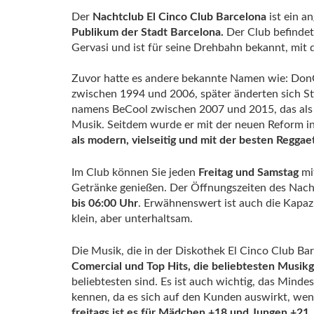
Der
Nachtclub El Cinco Club Barcelona
ist ein a
Publikum der Stadt Barcelona.
Der Club befindet 
Gervasi und ist für seine Drehbahn bekannt, mit 
Zuvor hatte es andere bekannte Namen wie: Don
zwischen 1994 und 2006, später änderten sich St
namens BeCool zwischen 2007 und 2015, das als e
Musik. Seitdem wurde er mit der neuen Reform i
als modern, vielseitig und mit der besten Reggae
Im Club können Sie jeden
Freitag und Samstag
mi
Getränke genießen. Der Öffnungszeiten des Nach
bis 06:00 Uhr
. Erwähnenswert ist auch die Kapazit
klein, aber unterhaltsam.
Die Musik, die in der Diskothek El Cinco Club Ba
Comercial und Top Hits, die beliebtesten Musik
beliebtesten sind. Es ist auch wichtig, das Minde
kennen, da es sich auf den Kunden auswirkt, wen
freitags ist es für Mädchen +18 und Jungen +21, 