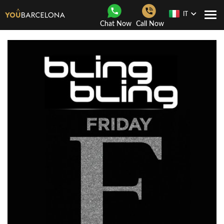
IT
Togg
Chat Now
Call Now
navi