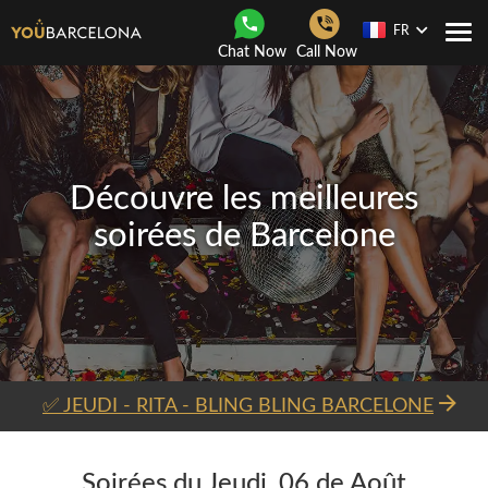
FR
Navi
Chat Now
Call Now
Togg
Découvre les meilleures
soirées de Barcelone
✅ JEUDI - RITA - BLING BLING BARCELONE
Soirées du Jeudi, 06 de Août