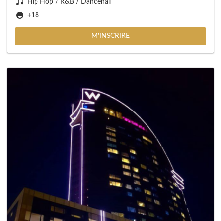
Hip Hop / R&B / Dancehall
+18
M'INSCRIRE