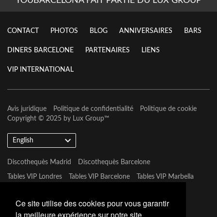
YOUBARCELONA FAIT PARTIE DU LUX GROUP
CONTACT
PHOTOS
BLOG
ANNIVERSAIRES
BARS
DINERS BARCELONE
PARTENAIRES
LIENS
VIP INTERNATIONAL
Avis juridique
Politique de confidentialité
Politique de cookie
Copyright © 2025 by
Lux Group
™
English
Discothequès Madrid
Discothequès Barcelone
Tables VIP Londres
Tables VIP Barcelone
Tables VIP Marbella
Tables VIP Las Vegas
Ce site utilise des cookies pour vous garantir
la meilleure expérience sur notre site.