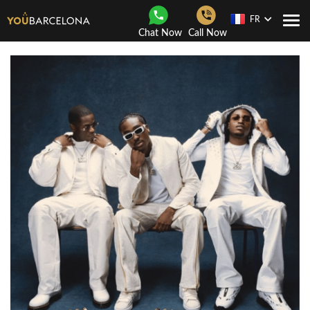
FR
Navi
Chat Now
Call Now
Togg