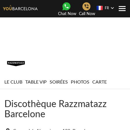
FR
Navi
Chat Now
Call Now
Togg
LE CLUB
TABLE VIP
SOIRÉES
PHOTOS
CARTE
Discothèque Razzmatazz
Barcelone