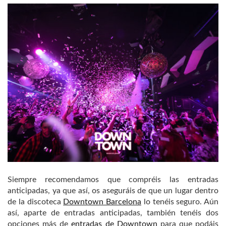
Siempre recomendamos que compréis las entradas
anticipadas, ya que así, os aseguráis de que un lugar dentro
de la discoteca
Downtown Barcelona
lo tenéis seguro. Aún
así, aparte de entradas anticipadas, también tenéis dos
opciones más de
entradas de Downtown
para que podáis