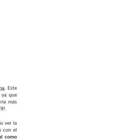
na
. Este
, ya que
aria más
IP.
s ver la
a con el
cal como