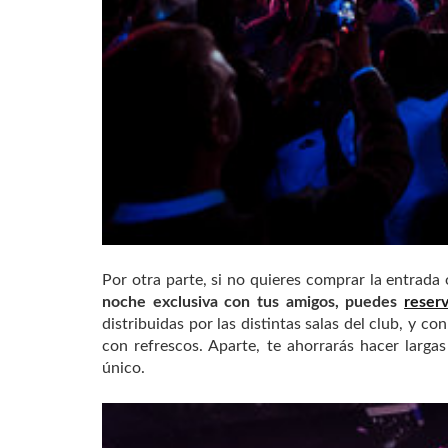
Por otra parte, si no quieres comprar la entrad
noche exclusiva con tus amigos, puedes
reser
distribuidas por las distintas salas del club, y c
con refrescos. Aparte, te ahorrarás hacer larga
único.