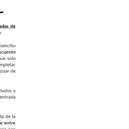
adas de
n.
sencillo
escuento
que solo
ompletar
gozar de
itados y
entrada
da de la
ar entre