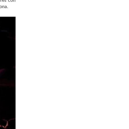
pres con
ona.