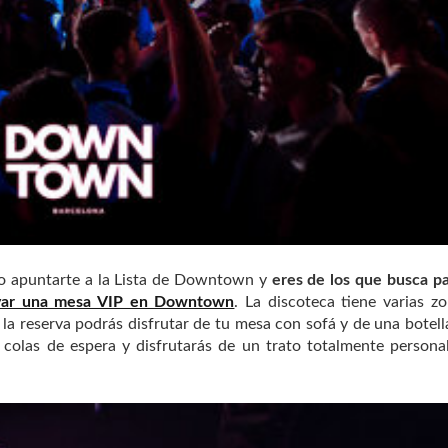
a o apuntarte a la Lista de Downtown y
eres de los que busca p
var una mesa VIP en Downtown
. La discoteca tiene varias z
on la reserva podrás disfrutar de tu mesa con sofá y de una botell
s colas de espera y disfrutarás de un trato totalmente persona