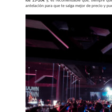
los 15-20€
y, es recomendable que, siempre que
antelación para que te salga mejor de precio y 