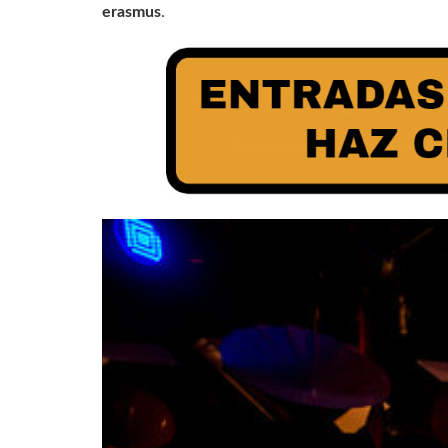
erasmus
.