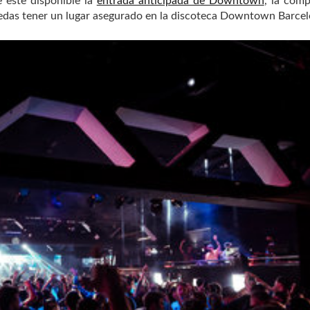
 este disponible la
entrada anticipada de Downtown
, la com
puedas tener un lugar asegurado en la discoteca Downtown Barcel