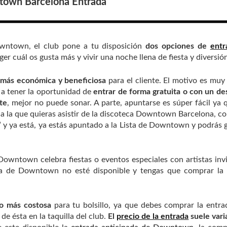
own Barcelona Entrada
owntown, el club pone a tu disposición
dos opciones de
entr
er cuál os gusta más y vivir una noche llena de fiesta y diversió
 más económica y beneficiosa
para el cliente. El motivo es muy 
a tener la oportunidad de
entrar de forma gratuita o con un d
ite
, mejor no puede sonar. A parte, apuntarse es súper fácil ya 
a a la que quieras asistir de la discoteca Downtown Barcelona, c
e” y ya está, ya estás apuntado a la Lista de Downtown y podrás 
Downtown celebra fiestas o eventos especiales con artistas inv
sta de Downtown no esté disponible y tengas que comprar la 
o más costosa
para tu bolsillo, ya que debes comprar la entra
 ésta en la taquilla del club.
El
precio de la entrada
suele vari