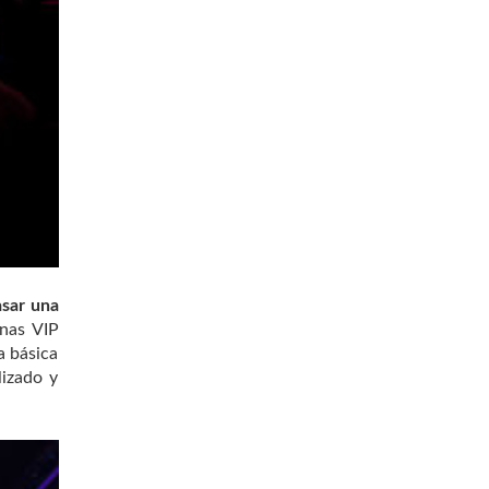
asar una
onas VIP
a básica
lizado y