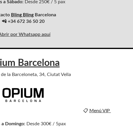
s a Sábado:
Desde 250€ / 5 pax
tacto
Bling Bling
Barcelona
📲 +34 672 36 50 20
Abrir por Whatsapp aquí
ium Barcelona
de la Barceloneta, 34, Ciutat Vella
📋
Menú VIP
 a Domingo:
Desde 300€ / 5pax