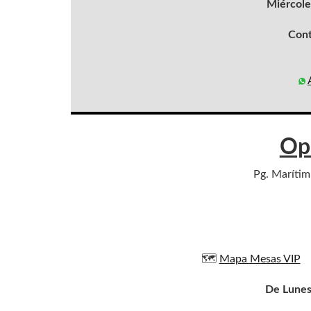
Miércole
Con
Op
Pg. Marítim 
🗺️
Mapa Mesas VIP
De Lunes