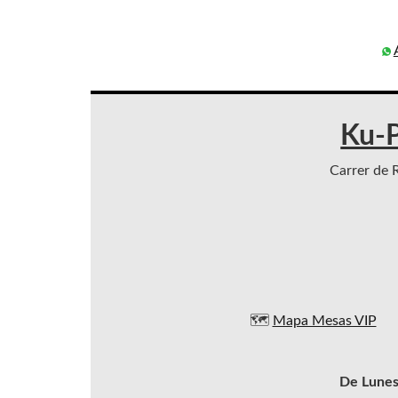
Ku-P
Carrer de R
🗺️
Mapa Mesas VIP
De Lunes