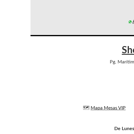
Sh
Pg. Marítim 
🗺️
Mapa Mesas VIP
De Lunes