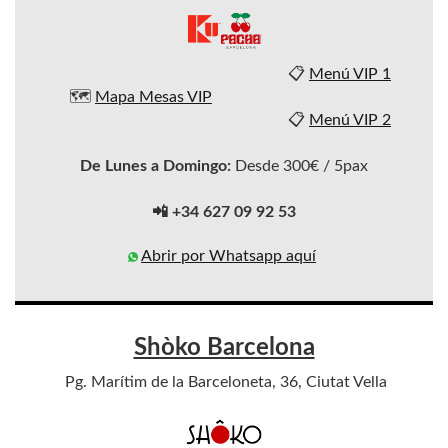
📋
Menú VIP 1
🗺️
Mapa Mesas VIP
📋
Menú VIP 2
De Lunes a Domingo:
Desde 300€ / 5pax
📲 +34 627 09 92 53
Abrir por Whatsapp aquí
Shòko Barcelona
Pg. Marítim de la Barceloneta, 36, Ciutat Vella