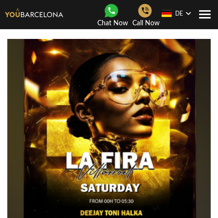
DE
Togg
Chat Now
Call Now
navi