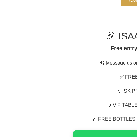
REG
🎉 ISA
Free entry
📲 Message us o
✅ FRE
🚀 SKIP
🍾 VIP TAB
🥂 FREE BOTTLES 