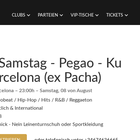
CLUBS
PARTEIEN
VIP-TISCHE
TICKETS
Samstag - Pegao - Ku
rcelona (ex Pacha)
celona
– 23:00h –
Samstag, 08 von August
robeat / Hip-Hop / Hits / R&B / Reggaeton
lich & International
8
ick - Nein Leinenturnschuh oder Sportkleidung