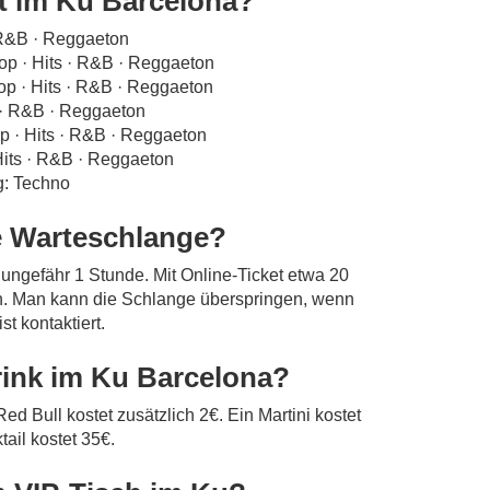
t im Ku Barcelona?
 R&B · Reggaeton
Hop · Hits · R&B · Reggaeton
Hop · Hits · R&B · Reggaeton
 · R&B · Reggaeton
op · Hits · R&B · Reggaeton
Hits · R&B · Reggaeton
: Techno
ie Warteschlange?
 ungefähr 1 Stunde. Mit Online-Ticket etwa 20
en. Man kann die Schlange überspringen, wenn
st kontaktiert.
Drink im Ku Barcelona?
d Bull kostet zusätzlich 2€. Ein Martini kostet
tail kostet 35€.