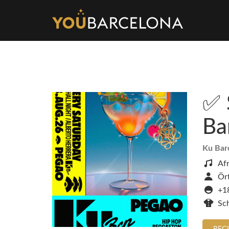
✅ 
Ba
Ku Bar
Af
Ört
+1
Sch