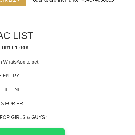
oder telefonisch unter
+34674636665
ISTRIEREN
AC LIST
 until 1.00h
n WhatsApp to get:
E ENTRY
 THE LINE
LES FOR FREE
FOR GIRLS & GUYS*