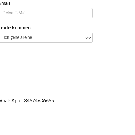
Email
Leute kommen
e WhatsApp
+34674636665