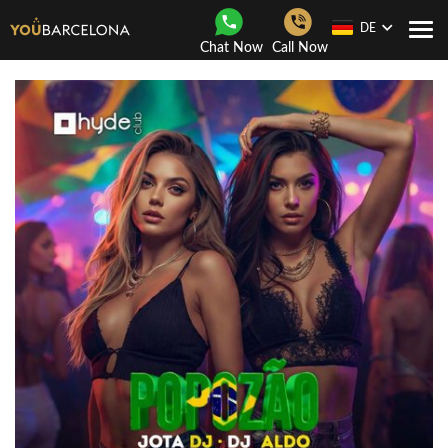
DE
Togg
Chat Now
Call Now
navi