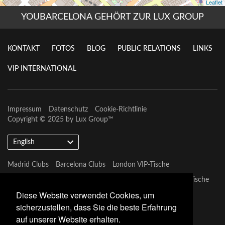
YOUBARCELONA GEHÖRT ZUR LUX GROUP
KONTAKT
FOTOS
BLOG
PUBLIC RELATIONS
LINKS
VIP INTERNATIONAL
Impressum
Datenschutz
Cookie-Richtlinie
Copyright © 2025 by
Lux Group
™
English
Madrid Clubs
Barcelona Clubs
London VIP-Tische
Barcelona VIP-Tische
Marbella VIP-Tische
Las Vegas VIP-Tische
Diese Website verwendet Cookies, um
Miami Vip Clubs
sicherzustellen, dass Sie die beste Erfahrung
auf unserer Website erhalten.