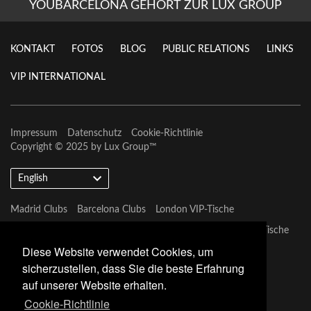
YOUBARCELONA GEHÖRT ZUR LUX GROUP
KONTAKT
FOTOS
BLOG
PUBLIC RELATIONS
LINKS
VIP INTERNATIONAL
Impressum
Datenschutz
Cookie-Richtlinie
Copyright © 2025 by
Lux Group
™
English
Madrid Clubs
Barcelona Clubs
London VIP-Tische
Barcelona VIP-Tische
Marbella VIP-Tische
Las Vegas VIP-Tische
Diese Website verwendet Cookies, um
Miami Vip Clubs
sicherzustellen, dass Sie die beste Erfahrung
auf unserer Website erhalten.
Cookie-Richtlinie