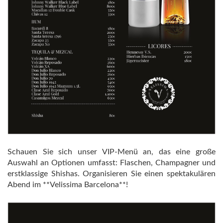
Schauen Sie sich unser VIP-Menü an, das eine große
Auswahl an Optionen umfasst: Flaschen, Champagner und
erstklassige Shishas. Organisieren Sie einen spektakulären
Abend im **Velissima Barcelona**!