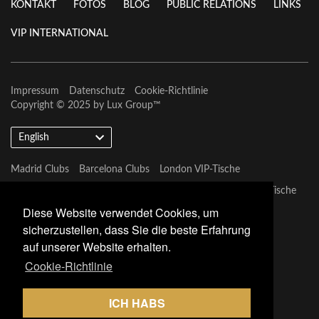
KONTAKT
FOTOS
BLOG
PUBLIC RELATIONS
LINKS
VIP INTERNATIONAL
Impressum
Datenschutz
Cookie-Richtlinie
Copyright © 2025 by
Lux Group
™
English
Madrid Clubs
Barcelona Clubs
London VIP-Tische
Barcelona VIP-Tische
Marbella VIP-Tische
Las Vegas VIP-Tische
Diese Website verwendet Cookies, um
Miami Vip Clubs
sicherzustellen, dass Sie die beste Erfahrung
auf unserer Website erhalten.
Cookie-Richtlinie
ICH HABS