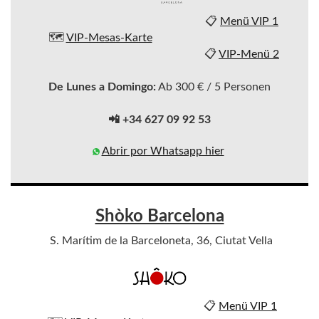
📋
Menü VIP 1
🗺️
VIP-Mesas-Karte
📋
VIP-Menü 2
De Lunes a Domingo:
Ab 300 € / 5 Personen
📲 +34 627 09 92 53
Abrir por Whatsapp hier
Shòko Barcelona
S. Marítim de la Barceloneta, 36, Ciutat Vella
📋
Menü VIP 1