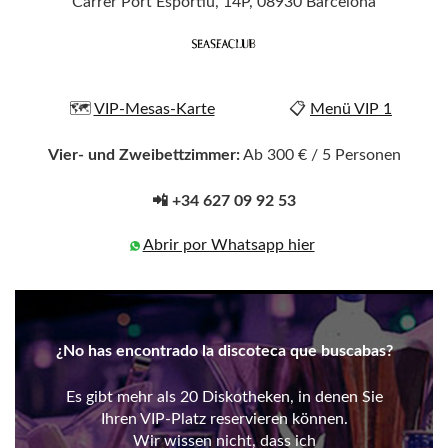
Carrer Port Esportiu, 14P, 08930 Barcelona
🗺️
VIP-Mesas-Karte
📋
Menü VIP 1
Vier- und Zweibettzimmer:
Ab 300 € / 5 Personen
📲 +34 627 09 92 53
Abrir por Whatsapp hier
¿No has encontrado la discoteca que buscabas?
Es gibt mehr als 20 Diskotheken, in denen Sie
Ihren VIP-Platz reservieren können.
Wir wissen nicht, dass ich