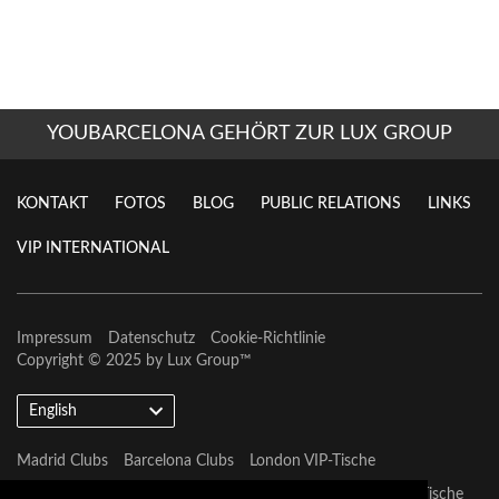
YOUBARCELONA GEHÖRT ZUR LUX GROUP
KONTAKT
FOTOS
BLOG
PUBLIC RELATIONS
LINKS
VIP INTERNATIONAL
Impressum
Datenschutz
Cookie-Richtlinie
Copyright © 2025 by
Lux Group
™
English
Madrid Clubs
Barcelona Clubs
London VIP-Tische
Barcelona VIP-Tische
Marbella VIP-Tische
Las Vegas VIP-Tische