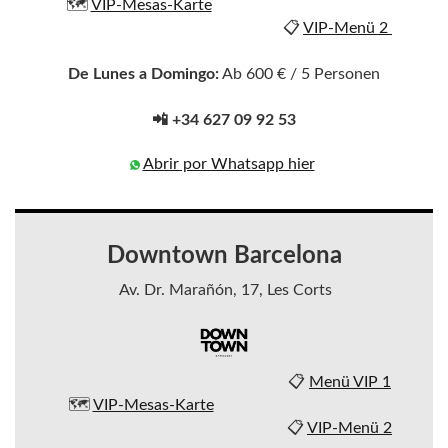
🗺️
VIP-Mesas-Karte
📋
VIP-Menü 2
De Lunes a Domingo:
Ab 600 € / 5 Personen
📲 +34 627 09 92 53
Abrir por Whatsapp hier
Downtown Barcelona
Av. Dr. Marañón, 17, Les Corts
📋
Menü VIP 1
🗺️
VIP-Mesas-Karte
📋
VIP-Menü 2