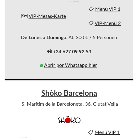
📋
Menü VIP 1
🗺️
VIP-Mesas-Karte
📋
VIP-Menü 2
De Lunes a Domingo:
Ab 300 € / 5 Personen
📲 +34 627 09 92 53
Abrir por Whatsapp hier
Shòko Barcelona
S. Marítim de la Barceloneta, 36, Ciutat Vella
📋
Menü VIP 1