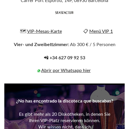
Carrer Port Esportiu, 14P, 08930 Barcelona
🗺️
VIP-Mesas-Karte
📋
Menü VIP 1
Vier- und Zweibettzimmer:
Ab 300 € / 5 Personen
📲 +34 627 09 92 53
Abrir por Whatsapp hier
¿No has encontrado la discoteca que buscabas?
Es gibt mehr als 20 Diskotheken, in denen Sie
Ihren VIP-Platz reservieren können.
Wir wissen nicht, dass ich