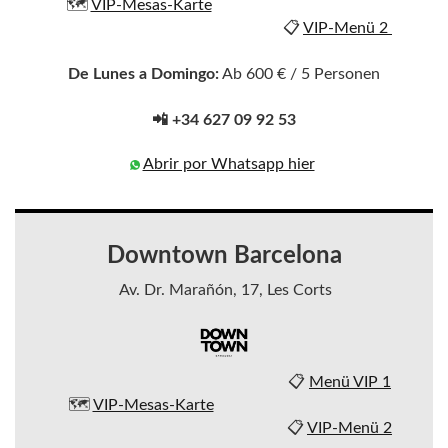
🗺️
VIP-Mesas-Karte
📋
VIP-Menü 2
De Lunes a Domingo:
Ab 600 € / 5 Personen
📲 +34 627 09 92 53
Abrir por Whatsapp hier
Downtown Barcelona
Av. Dr. Marañón, 17, Les Corts
📋
Menü VIP 1
🗺️
VIP-Mesas-Karte
📋
VIP-Menü 2