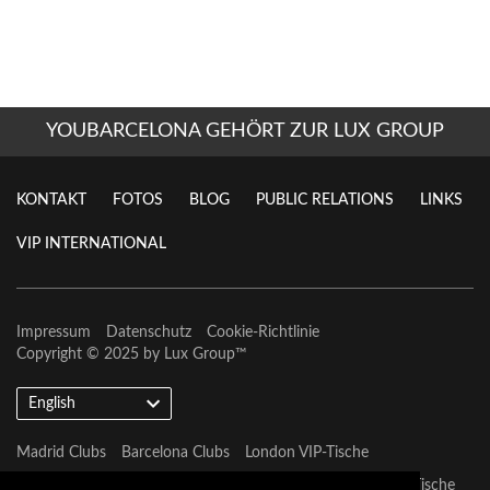
YOUBARCELONA GEHÖRT ZUR LUX GROUP
KONTAKT
FOTOS
BLOG
PUBLIC RELATIONS
LINKS
VIP INTERNATIONAL
Impressum
Datenschutz
Cookie-Richtlinie
Copyright © 2025 by
Lux Group
™
English
Madrid Clubs
Barcelona Clubs
London VIP-Tische
Barcelona VIP-Tische
Marbella VIP-Tische
Las Vegas VIP-Tische